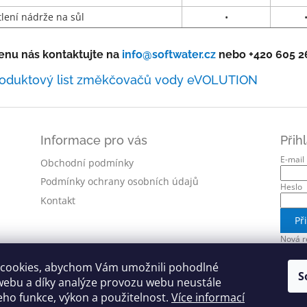
lení nádrže na sůl
•
enu nás kontaktujte na
info@softwater.cz
nebo +420 605 2
oduktový list změkčovačů vody eVOLUTION
Informace pro vás
Přih
E-mail
Obchodní podmínky
Podmínky ochrany osobních údajů
Heslo
Kontakt
Př
Nová r
cookies, abychom Vám umožnili pohodlné
S
webu a díky analýze provozu webu neustále
jeho funkce, výkon a použitelnost.
Více informací
softwater.cz