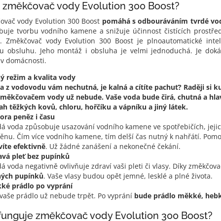
 změkčovač vody Evolution 300 Boost?
ovač vody Evolution 300 Boost
pomáhá s odbouráváním tvrdé vo
buje tvorbu vodního kamene a snižuje účinnost čistících prostře
). Změkčovač vody Evolution 300 Boost je plnoautomatické intel
u obsluhu. Jeho montáž i obsluha je velmi jednoduchá. Je dokáz
 v domácnosti.
ný režim a kvalita vody
a z vodovodu vám nechutná, je kalná a cítíte pachuť? Raději si 
změkčovačem vody už nebude. Vaše voda bude čirá, chutná a hla
ah těžkých kovů, chloru, hořčíku a vápníku a jiný látek.
ora peněz i času
dá voda způsobuje usazování vodního kamene ve spotřebičích, jejic
ěnu. Čím více vodního kamene, tím delší čas nutný k nahřátí. Po
víte efektivně
. Už žádné zanášení a nekonečné čekání.
avá pleť bez pupínků
á voda negativně ovlivňuje zdraví vaši pleti či vlasy. Díky změkčo
iných pupínků
. Vaše vlasy budou opět jemné, lesklé a plné života.
ké prádlo po vyprání
 vaše prádlo už nebude trpět. Po vyprání
bude prádlo měkké, hebké
funguje změkčovač vody Evolution 300 Boost?