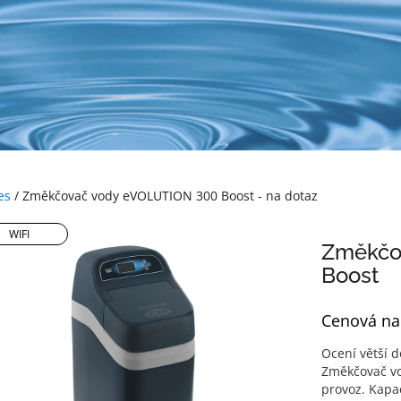
es
/
Změkčovač vody eVOLUTION 300 Boost
- na dotaz
WIFI
Změkčo
Boost
Cenová na
Ocení větší 
Změkčovač vod
provoz. Kapa