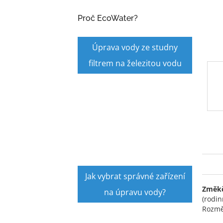
a
n
Proč EcoWater?
e
l
Úprava vody ze studny
filtrem na železitou vodu
Jak vybrat správné zařízení
Změkč
na úpravu vody?
(rodi
Rozmě