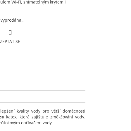
lem Wi-Fi, snímatelným krytem i
a vyprodána…
ZEPTAT SE
pšení kvality vody pro větší domácnosti
ce
katex, která zajišťuje změkčování vody.
růtokovým ohřívačem vody.