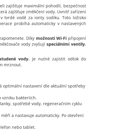
teli zajišťuje maximální pohodlí, bezpečnost
terá zajišťuje změkčení vody. Uvnitř zařízení
 v tvrdé vodě za ionty sodíku. Toto ložisko
enerace probíhá automaticky v nastavených
e zapomenete. Díky
možnosti Wi-Fi
připojení
změkčovače vody zvyšují
speciálními ventily
,
studené vody.
Je nutné zajistit odtok do
něm mrznout.
á optimální nastavení dle aktuální spotřeby
 vzniku bakteriích.
solanky, spotřebě vody, regeneračním cyklu
i měří a nastavuje automaticky. Po otevření
lefon nebo tablet.