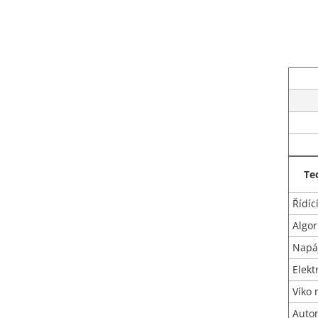
Te
Řídíc
Algo
Napá
Elekt
Víko 
Autom