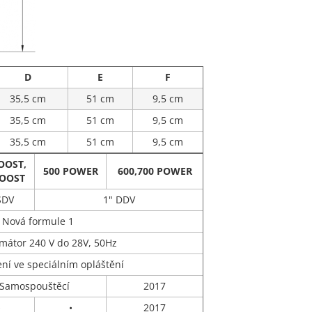
D
E
F
35,5 cm
51 cm
9,5 cm
35,5 cm
51 cm
9,5 cm
35,5 cm
51 cm
9,5 cm
OOST,
500 POWER
600,700 POWER
BOOST
SDV
1" DDV
Nová formule 1
mátor 240 V do 28V, 50Hz
ní ve speciálním opláštění
Samospouštěcí
2017
•
•
2017