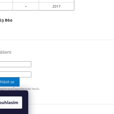
•
•
2017
63 860
lášení
ihlásit se
egistrace
Zapomenuté heslo
ouhlasím