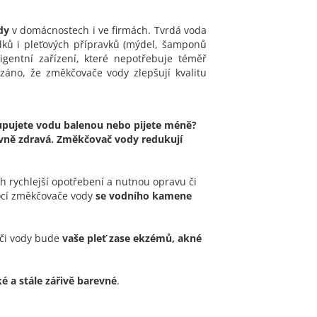
dy
v domácnostech i ve firmách. Tvrdá voda
dků i pleťových přípravků (mýdel, šamponů
igentní zařízení, které nepotřebuje téměř
áno, že změkčovače vody zlepšují kvalitu
kupujete vodu balenou nebo pijete méně?
vně zdravá. Změkčovač vody redukují
h rychlejší opotřebení a nutnou opravu či
mocí změkčovače vody
se vodního kamene
vači vody bude
vaše pleť zase ekzémů, akné
 a stále zářivě barevné
.