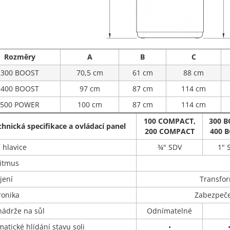
Rozměry
A
B
C
300 BOOST
70,5 cm
61 cm
88 cm
400 BOOST
97 cm
87 cm
114 cm
500 POWER
100 cm
87 cm
114 cm
100 COMPACT,
300 B
chnická specifikace a ovládací panel
200 COMPACT
400 
í hlavice
¾" SDV
1" 
ritmus
jení
Transfor
ronika
Zabezpeče
nádrže na sůl
Odnímatelné
atické hlídání stavu soli
•