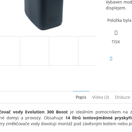
Vybaven modu
displejem.
Položka byl
TISK
Facebook
Popis
Videa (3)
Diskuze
ovač vody Evolution 300 Boost
je ideálním pomocníkem na zle
nné domy) a provozy. Obsahuje
14 litrů iontovýměnné pryskyři
ry změkčovače vody dovolují montáž pod závěsným kotlem nebo p