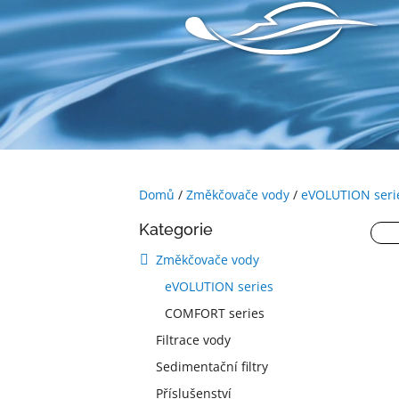
Přejít
na
obsah
Domů
/
Změkčovače vody
/
eVOLUTION seri
P
Přeskočit
Kategorie
o
kategorie
s
Změkčovače vody
t
eVOLUTION series
r
a
COMFORT series
n
Filtrace vody
n
Sedimentační filtry
í
p
Příslušenství