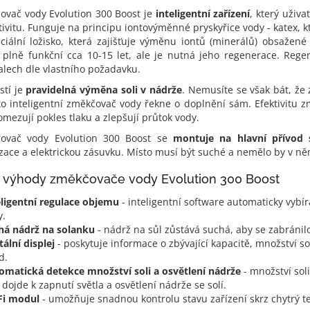
ovač vody Evolution 300 Boost je
inteligentní zařízení
, který uživa
tivitu. Funguje na principu iontovýměnné pryskyřice vody - katex, k
ciální ložisko, která zajišťuje výměnu iontů (minerálů) obsažené
í plně funkční cca 10-15 let, ale je nutná jeho regenerace. Reg
alech dle vlastního požadavku.
stí je
pravidelná výměna soli v nádrže
. Nemusíte se však bát, ž
to inteligentní změkčovač vody řekne o doplnění sám. Efektivitu 
omezují pokles tlaku a zlepšují průtok vody.
ovač vody Evolution 300 Boost se
montuje na hlavní přívod 
izace a elektrickou zásuvku. Místo musí být suché a nemělo by v 
í výhody změkčovače vody Evolution 300 Boost
eligentní regulace objemu
- inteligentní software automaticky vybír
y.
há nádrž na solanku
- nádrž na sůl zůstává suchá, aby se zabránilo
tální displej
- poskytuje informace o zbývající kapacitě, množství 
d.
omatická detekce množství soli a osvětlení nádrže
- množství sol
 dojde k zapnutí světla a osvětlení nádrže se solí.
Fi modul
- umožňuje snadnou kontrolu stavu zařízení skrz chytrý te