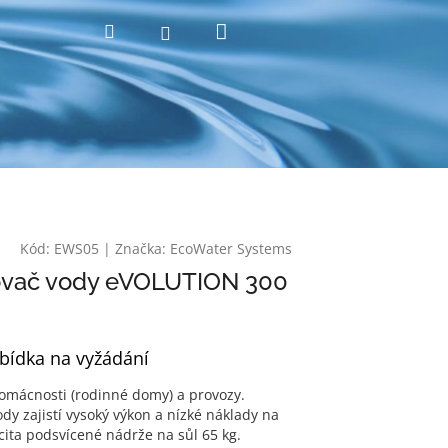
Nákupní
Hledat
Přihlášení
košík
Kód:
EWS05
|
Značka:
EcoWater Systems
vač vody eVOLUTION 300
bídka na vyžádání
domácnosti (rodinné domy) a provozy.
y zajistí vysoký výkon a nízké náklady na
cita podsvícené nádrže na sůl 65 kg.