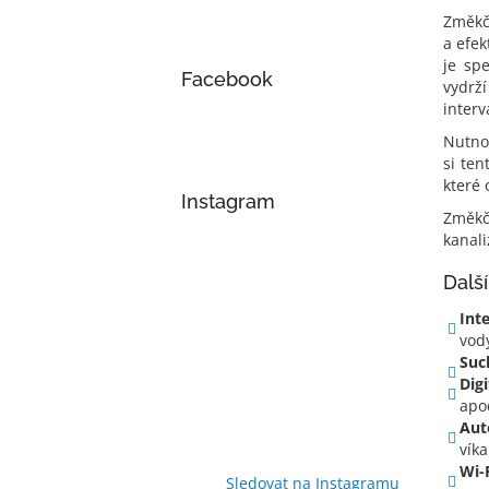
Změkč
a efek
je spe
Facebook
vydrž
interv
Nutno
si ten
které 
Instagram
Změkč
kanal
Dalš
Int
vod
Suc
Digi
apo
Aut
víka
Wi-
Sledovat na Instagramu