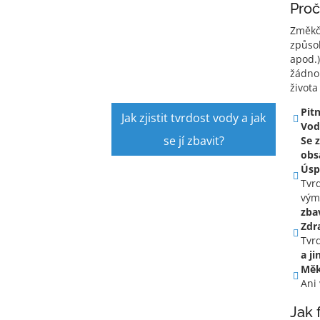
Proč
Změkč
způso
apod.
žádno
života
Pit
Jak zjistit tvrdost vody a jak
Vod
se jí zbavit?
Se 
obs
Úsp
Tvr
vým
zba
Zdr
Tvrd
a j
Měk
Ani
Jak 