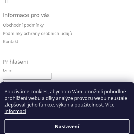
Informace pro vás
Obchodní podmínky
Podmínky ochrany osobních údajů
Kontakt
Přihlášení
E-mail
Heslo
Používáme cookies, abychom Vám umožnili pohodlné
Přihlásit se
prohlížení webu a díky analýze provozu webu neustále
zlepšovali jeho funkce, výkon a použitelnost.
Více
Nová registrace
Zapomenuté heslo
informací
Nastavení
softwater.cz