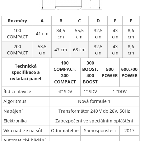
Rozměry
A
B
C
D
E
F
100
34,5
55,5
32,5
43
8,6
41 cm
COMPACT
cm
cm
cm
cm
cm
200
53,5
32,5
43
8,6
47 cm
68 cm
COMPACT
cm
cm
cm
cm
100
300
Technická
COMPACT,
BOOST,
500
600,700
specifikace a
200
400
POWER
POWER
ovládací panel
COMPACT
BOOST
Řídící hlavice
¾’’ SDV
1’’ SDV
1 ‘’DDV
Algoritmus
Nová formule 1
Napájení
Transformátor 240 V do 28V, 50Hz
Elektronika
Zabezpečení ve speciálním opláštění
Víko nádrže na sůl
Odnímatelné
Samospouštěcí
2017
Automatické hlídání