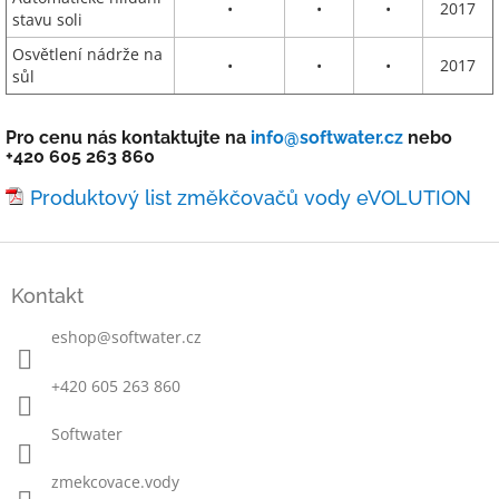
•
•
•
2017
stavu soli
Osvětlení nádrže na
•
•
•
2017
sůl
Pro cenu nás kontaktujte na
info@softwater.cz
nebo
+420 605 263 860
Produktový list změkčovačů vody eVOLUTION
Z
á
Kontakt
p
a
eshop
@
softwater.cz
t
í
+420 605 263 860
Softwater
zmekcovace.vody