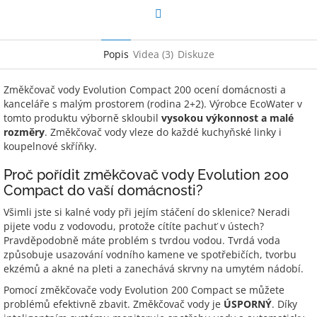
Facebook
Popis
Videa (3)
Diskuze
Změkčovač vody Evolution Compact 200 ocení domácnosti a
kanceláře s malým prostorem (rodina 2+2). Výrobce EcoWater v
tomto produktu výborně skloubil
vysokou výkonnost a malé
rozměry
. Změkčovač vody vleze do každé kuchyňské linky i
koupelnové skříňky.
Proč pořídit změkčovač vody Evolution 200
Compact do vaší domácnosti?
Všimli jste si kalné vody při jejím stáčení do sklenice? Neradi
pijete vodu z vodovodu, protože cítíte pachuť v ústech?
Pravděpodobně máte problém s tvrdou vodou. Tvrdá voda
způsobuje usazování vodního kamene ve spotřebičích, tvorbu
ekzémů a akné na pleti a zanechává skrvny na umytém nádobí.
Pomocí změkčovače vody Evolution 200 Compact se můžete
problémů efektivně zbavit. Změkčovač vody je
ÚSPORNÝ
. Díky