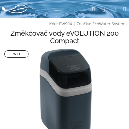
Přejít
Nák
Hledat
na
Přihlášen
obsah
koší
Kód:
EWS04
|
Značka:
EcoWater Systems
Změkčovač vody eVOLUTION 200
Compact
WIFI