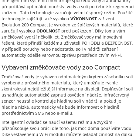
inteligentním systému monitoruje spotřebu vody a automaticky
přepočítává optimální množství vody a soli potřebné k regeneraci
zařízení. Tato technologie zaručuje velmi úsporný režim. Použité
technologie zajišťují také vysokou
VÝKONNOST
zařízení.
Evolution 200 Compact je vyroben ze špičkových materiálů, které
zaručují vysokou
ODOLNOST
proti poškození. Díky tomu vám
změkčovač vydrží několik let. Změkčovač vody má inovativní
řešení, které přináší každému uživateli POHODLÍ a BEZPEČNOST.
V případě poruchy nebo nedostatku soli v nádrži zařízení
automaticky odešle varovnou zprávu prostřednictvím Wi-Fi.
Vybavení změkčovače vody 200 Compact
Změkčovač vody je vybaven odnímatelným krytem zásobníku soli
vyrobený z průsvitného materiálu, který umožňuje rychle
zkontrolovat nejdůležitější informace na displeji. Doplňování soli
usnadňuje automatické zapnutí osvětlení nádrže. Infračervený
senzor neustále kontroluje hladinu soli v nádrži a pokud je
hladina nízká, automaticky vás bude informovat o hladině
prostřednictvím SMS nebo e-mailu.
Inteligentní ovladač se naučí vašemu režimu a zvykům -
přizpůsobuje svou práci dle toho, jak moc doma používáte vodu.
Díky vestavěnému WiFi modulu můžete ovládat činnost na dálku.