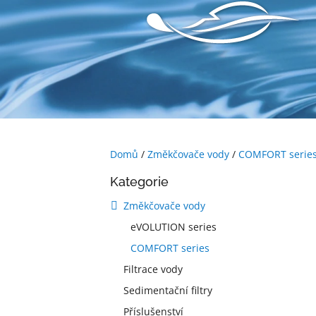
Přejít
na
obsah
Domů
/
Změkčovače vody
/
COMFORT serie
P
Přeskočit
Kategorie
o
kategorie
s
Změkčovače vody
t
eVOLUTION series
r
a
COMFORT series
n
Filtrace vody
n
Sedimentační filtry
í
p
Příslušenství