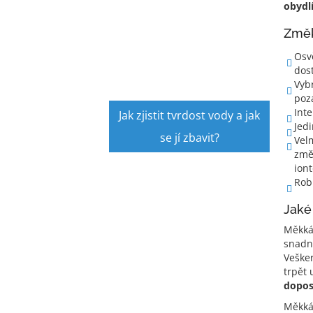
obydlí
Změk
Osv
dos
Vybr
poz
Inte
Jak zjistit tvrdost vody a jak
Jedi
se jí zbavit?
Vel
změ
ion
Robu
Jaké
Měkká
snadn
Veške
trpět 
dopos
Měkká 