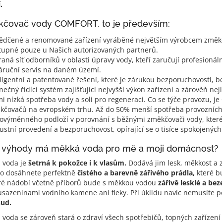
.
čovač vody COMFORT, to je především:
ědčené a renomované zařízení vyráběné největším výrobcem změkč
tupné pouze u Našich autorizovaných partnerů.
aná síť odborníků v oblasti úpravy vody, kteří zaručují profesionál
áruční servis na daném území.
ligentní a patentované řešení, které je zárukou bezporuchovosti, b
nečný řídící systém zajišťující nejvyšší výkon zařízení a zárověň nej
mi nízká spotřeba vody a soli pro regeneraci. Co se týče provozu, 
kčovačů na evropském trhu. Až do 50% menší spotřeba provozníc
tovýměnného podloží v porovnání s běžnými změkčovači vody, které 
stní provedení a bezporuchovost, opírající se o tisíce spokojených
 výhody má měkká voda pro mě a moji domácnost?
 voda je
šetrná k pokožce i k vlasům.
Dodává jim lesk, měkkost a 
o dosáhnete perfektně
čistého a barevně zářivého prádla,
které b
ré nádobí včetně příborů bude s měkkou vodou
zářivě lesklé a be
usazeninami vodního kamene ani fleky. Při úklidu navíc nemusíte 
ud.
voda se zároveň stará o zdraví všech spotřebičů, topných zařízení