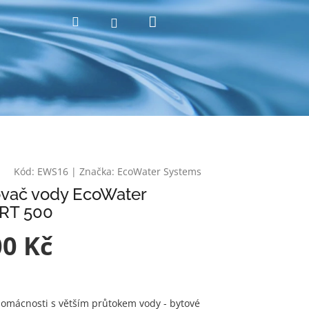
Nákupní
Hledat
Přihlášení
košík
Kód:
EWS16
|
Značka:
EcoWater Systems
vač vody EcoWater
RT 500
00 Kč
omácnosti s větším průtokem vody - bytové