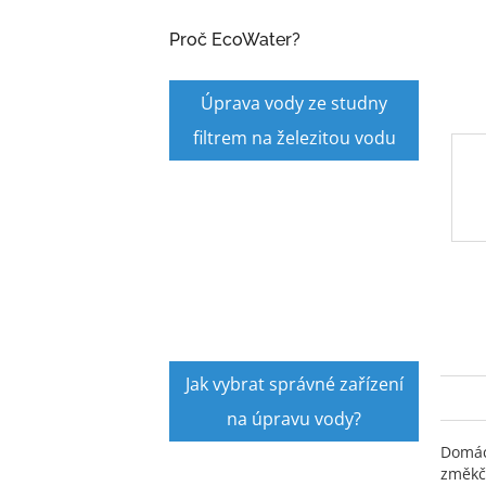
a
n
Proč EcoWater?
e
l
Úprava vody ze studny
filtrem na železitou vodu
Jak vybrat správné zařízení
na úpravu vody?
Domácn
změkč