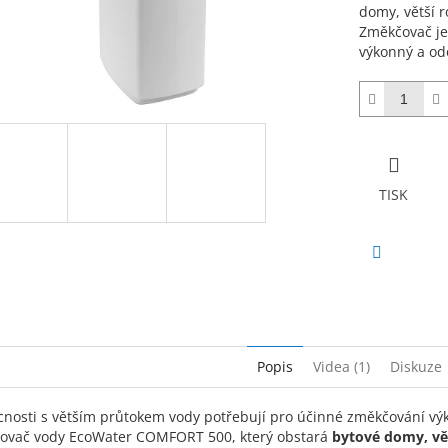
domy, větší 
Změkčovač je
výkonný a od
TISK
Facebook
Popis
Videa (1)
Diskuze
osti s větším průtokem vody potřebují pro účinné změkčování výko
ovač vody EcoWater COMFORT 500, který obstará
bytové domy, vě