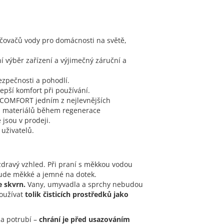
ovačů vody pro domácnosti na světě,
ní výběr zařízení a výjimečný záruční a
ezpečnosti a pohodlí.
lepší komfort při používání.
je COMFORT jedním z nejlevnějších
h materiálů během regenerace
jsou v prodeji.
 uživatelů.
zdravý vzhled. Při praní s měkkou vodou
ude měkké a jemné na dotek.
ze skvrn.
Vany, umyvadla a sprchy nebudou
používat
tolik čisticích prostředků jako
 a potrubí –
chrání je před usazováním