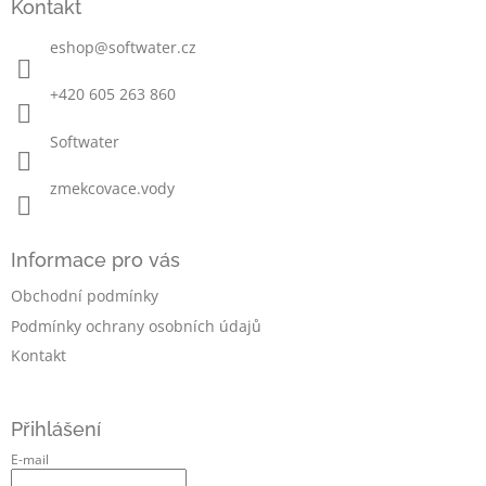
Kontakt
p
a
eshop
@
softwater.cz
t
í
+420 605 263 860
Softwater
zmekcovace.vody
Informace pro vás
Obchodní podmínky
Podmínky ochrany osobních údajů
Kontakt
Přihlášení
E-mail