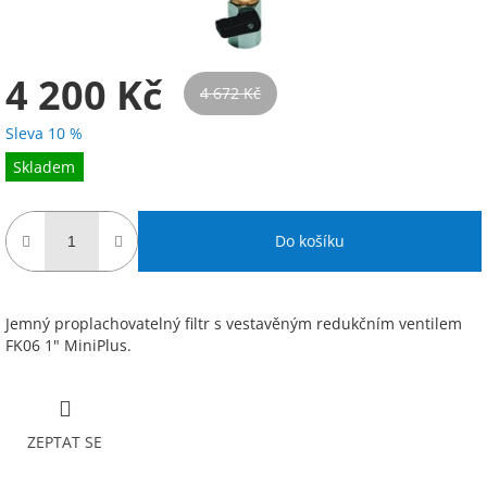
4 200 Kč
4 672 Kč
Sleva 10 %
Měrná
Skladem
cena:
Do košíku
Jemný proplachovatelný filtr s vestavěným redukčním ventilem
FK06 1" MiniPlus.
ZEPTAT SE