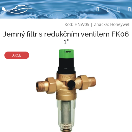
Přejít
Nák
Hledat
na
Přihlášen
obsah
koš
Kód:
HNW05
|
Značka:
Honeywell
Jemný filtr s redukčním ventilem FK06
1"
AKCE