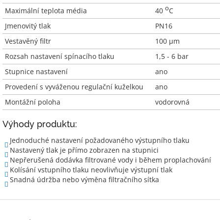
o
Maximální teplota média
40
C
Jmenovitý tlak
PN16
Vestavěný filtr
100 µm
Rozsah nastavení spínacího tlaku
1,5 - 6 bar
Stupnice nastavení
ano
Provedení s vyváženou regulační kuželkou
ano
Montážní poloha
vodorovná
Výhody produktu:
Jednoduché nastavení požadovaného výstupního tlaku
Nastavený tlak je přímo zobrazen na stupnici
Nepřerušená dodávka filtrované vody i během proplachování
Kolísání vstupního tlaku neovlivňuje výstupní tlak
Snadná údržba nebo výměna filtračního sítka
Z
á