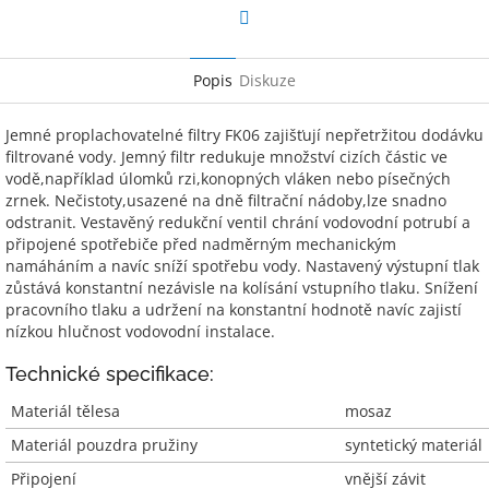
Facebook
Popis
Diskuze
Jemné proplachovatelné filtry FK06 zajišťují nepřetržitou dodávku
filtrované vody. Jemný filtr redukuje množství cizích částic ve
vodě,například úlomků rzi,konopných vláken nebo písečných
zrnek. Nečistoty,usazené na dně filtrační nádoby,lze snadno
odstranit. Vestavěný redukční ventil chrání vodovodní potrubí a
připojené spotřebiče před nadměrným mechanickým
namáháním a navíc sníží spotřebu vody. Nastavený výstupní tlak
zůstává konstantní nezávisle na kolísání vstupního tlaku. Snížení
pracovního tlaku a udržení na konstantní hodnotě navíc zajistí
nízkou hlučnost vodovodní instalace.
Technické specifikace:
Materiál tělesa
mosaz
Materiál pouzdra pružiny
syntetický materiál
Připojení
vnější závit