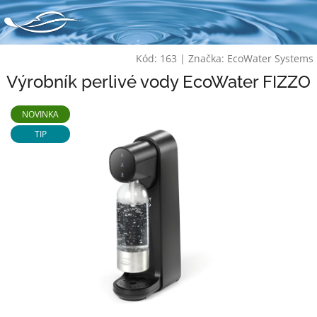
Přejít
na
obsah
Kód:
163
|
Značka:
EcoWater Systems
Výrobník perlivé vody EcoWater FIZZO
NOVINKA
TIP