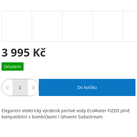
3 995 Kč
Měrná
Skladem
cena:
Do košíku
Elegantní elektrický výrobník perlivé vody EcoWater FIZZO plně
kompatibilní s bombičkami i láhvemi Sodastream.