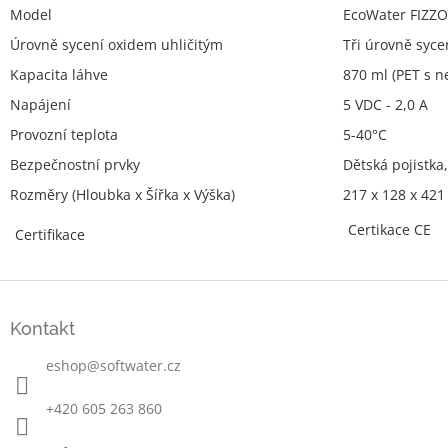
Model
EcoWater FIZZO
Úrovně sycení oxidem uhličitým
Tři úrovně syc
Kapacita láhve
870 ml (PET s 
Napájení
5 VDC - 2,0 A
Provozní teplota
5-40°C
Bezpečnostní prvky
Dětská pojistka
Rozměry (Hloubka x Šířka x Výška)
217 x 128 x 42
Certikace CE
Certifikace
Z
á
Kontakt
p
a
eshop
@
softwater.cz
t
í
+420 605 263 860