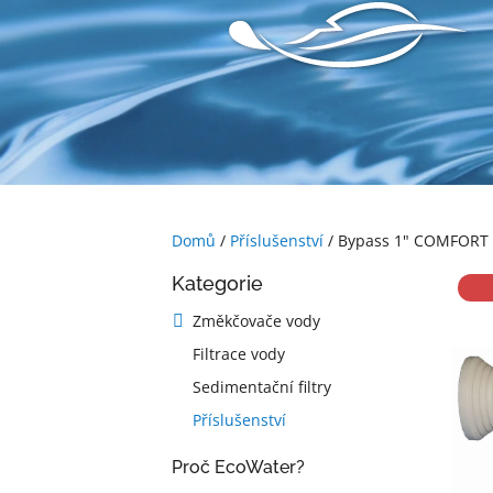
Přejít
na
obsah
Domů
/
Příslušenství
/
Bypass 1" COMFORT
P
Přeskočit
Kategorie
o
kategorie
s
Změkčovače vody
t
Filtrace vody
r
a
Sedimentační filtry
n
Příslušenství
n
í
Proč EcoWater?
p