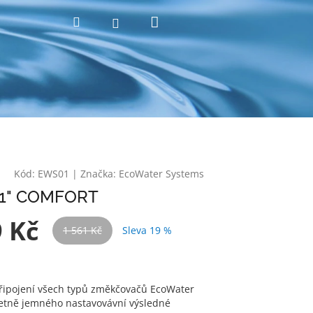
Nákupní
Hledat
Přihlášení
košík
Kód:
EWS01
|
Značka:
EcoWater Systems
 1" COMFORT
9 Kč
1 561 Kč
Sleva 19 %
řipojení všech typů změkčovačů EcoWater
tně jemného nastavovávní výsledné