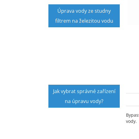
a
n
Úprava vody ze studny
e
filtrem na železitou vodu
l
Jak vybrat správné zařízení
na úpravu vody?
Bypas
vody.